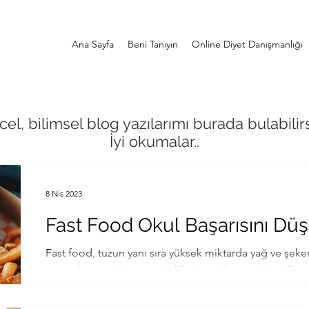
Ana Sayfa
Beni Tanıyın
Online Diyet Danışmanlığı
el, bilimsel blog yazılarımı burada bulabilirs
İyi okumalar..
8 Nis 2023
Fast Food Okul Başarısını Düş
Fast food, tuzun yanı sıra yüksek miktarda yağ ve şeker 
açısından zengin, protein, lif, vitaminler ve mineraller..