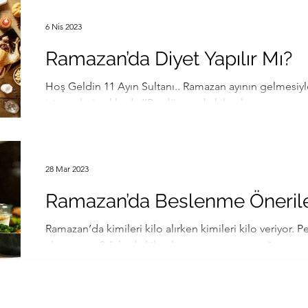
6 Nis 2023
Ramazan’da Diyet Yapılır Mı?
Hoş Geldin 11 Ayın Sultanı.. Ramazan ayının gelmesiy
isteyenlerin aklında ‘’Bu dönemde kilo alır mıyım veya 
28 Mar 2023
Ramazan’da Beslenme Önerile
Ramazan’da kimileri kilo alırken kimileri kilo veriyor. P
alıyorsunuz? Aslında kilo alma ve verme mantığını...