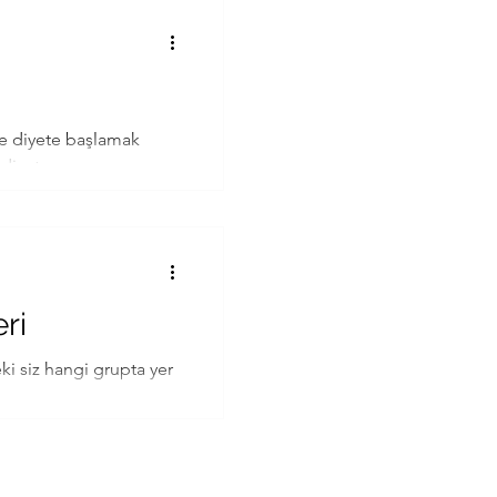
le diyete başlamak
diyet...
ri
eki siz hangi grupta yer